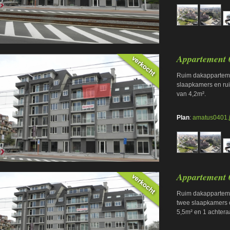
Appartement 
Ruim dakapparteme
slaapkamers en ru
van 4,2m².
Plan
:
amatus0401.
Appartement 
Ruim dakapparteme
twee slaapkamers en
5,5m² en 1 achtera