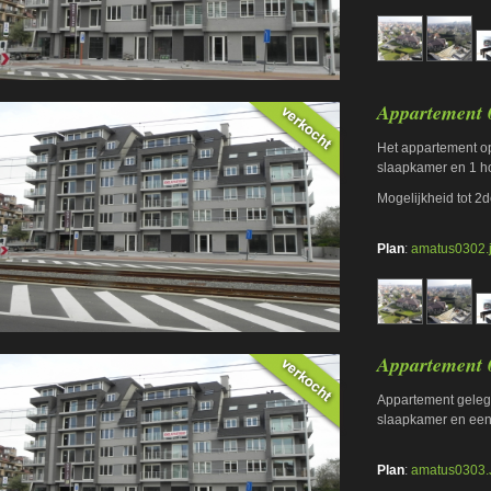
Appartement 
Het appartement op
slaapkamer en 1 ho
Mogelijkheid tot 2
Plan
:
amatus0302.
Appartement 
Appartement gelege
slaapkamer en een
Plan
:
amatus0303