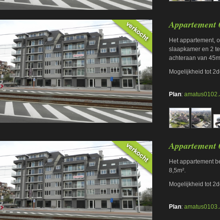
Appartement 
Het appartement, op
slaapkamer en 2 ter
achteraan van 45m
Mogelijkheid tot 2
Plan
:
amatus0102
Appartement 
Het appartement be
8,5m².
Mogelijkheid tot 2
Plan
:
amatus0103