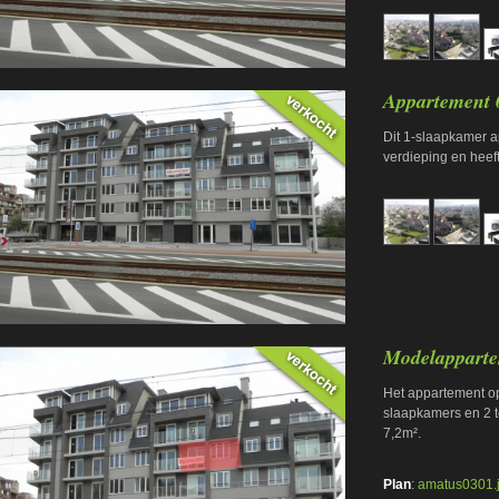
Appartement 
Dit 1-slaapkamer a
verdieping en heef
Modelapparte
Het appartement op
slaapkamers en 2 t
7,2m².
Plan
:
amatus0301.