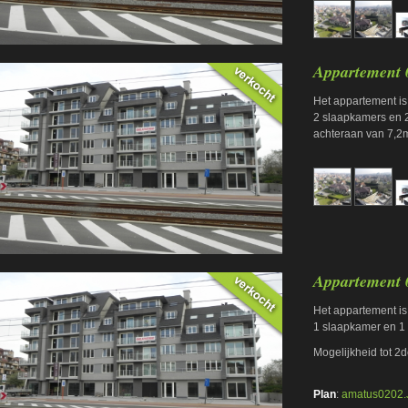
Appartement 
Het appartement is
2 slaapkamers en 2
achteraan van 7,2m
Appartement 
Het appartement is
1 slaapkamer en 1 
Mogelijkheid tot 2
Plan
:
amatus0202