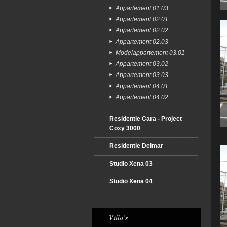
Appartement 01.03
Appartement 02.01
Appartement 02.02
Appartement 02.03
Modelappartement 03.01
Appartement 03.02
Appartement 03.03
Appartement 04.01
Appartement 04.02
Residentie Cara - Project
Coxy 3000
Residentie Delmar
Studio Xena 03
Studio Xena 04
Villa’s