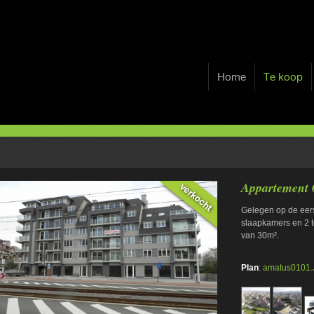
Home
Te koop
Appartement 
Gelegen op de eers
slaapkamers en 2 t
van 30m².
Plan
:
amatus0101