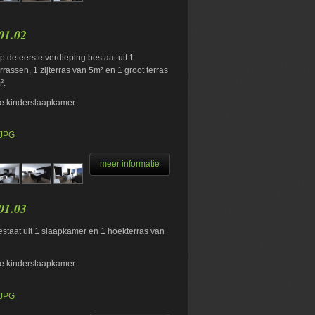
01.02
 de eerste verdieping bestaat uit 1
rassen, 1 zijterras van 5m² en 1 groot terras
².
de kinderslaapkamer.
.JPG
meer informatie
01.03
staat uit 1 slaapkamer en 1 hoekterras van
de kinderslaapkamer.
.JPG