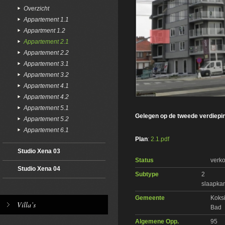
Overzicht
Appartement 1.1
Appartment 1.2
Appartement 2.1
Appartement 2.2
Appartement 3.1
Appartement 3.2
Appartement 4.1
Appartement 4.2
Appartement 5.1
Gelegen op de tweede verdiepi
Appartement 5.2
Appartement 6.1
Plan
:
2.1.pdf
Studio Xena 03
Status
verko
Studio Xena 04
Subtype
2
slaapka
Gemeente
Koksi
Villa’s
Bad
Algemene Opp.
95