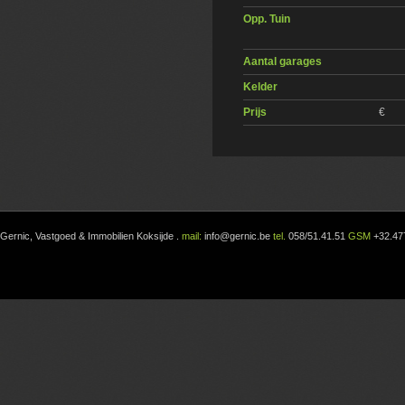
Opp. Tuin
Aantal garages
Kelder
Prijs
€
Gernic, Vastgoed & Immobilien Koksijde
.
mail:
info@gernic.be
tel.
058/51.41.51
GSM
+32.47