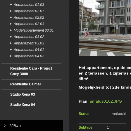
Appartement 01.03
Appartement 02.01
Appartement 02.02
Appartement 02.03
Modelappartement 03.01
Appartement 03.02
Appartement 03.03
Appartement 04.01
Appartement 04.02
Het appartement, op de ee
Residentie Cara - Project
en 2 terrassen, 1 zijterra
Coxy 3000
45m².
Residentie Delmar
Mogelijkheid tot 2de kind
Studio Xena 03
Plan
:
amatus0102.JPG
Studio Xena 04
Status
verkocht
Villa’s
Subtype
1