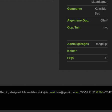
slaapkamer
Gemeente
Koksijde-
Bad
Algemene Opp.
68m²
Opp. Tuin
nvt
Aantal garages
mogelijk
Kelder
Prijs
€
Gernic, Vastgoed & Immobilien Koksijde
.
mail:
info@gernic.be
tel.
058/51.41.51
GSM
+32.47