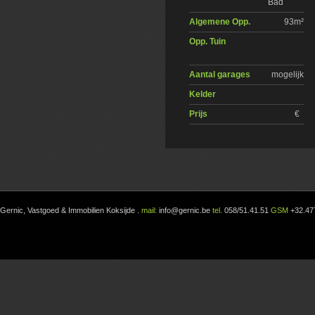
Bad
Algemene Opp.
93m²
Opp. Tuin
Aantal garages
mogelijk
Kelder
Prijs
€
Gernic, Vastgoed & Immobilien Koksijde
.
mail:
info@gernic.be
tel.
058/51.41.51
GSM
+32.47