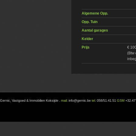
Algemene Opp.
Opp. Tuin
Aantal garages
Kelder
Prijs
€ 10
(Btw 
inbe
Gernic, Vastgoed & Immobilien Koksijde
.
mail:
info@gernic.be
tel.
058/51.41.51
GSM
+32.47